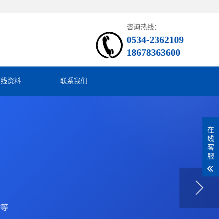
咨询热线：
0534-2362109
18678363600
在线资料
联系我们
在
线
客
服