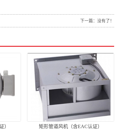
下一篇：没有了！
认证）
矩形管道风机（含EAC认证）