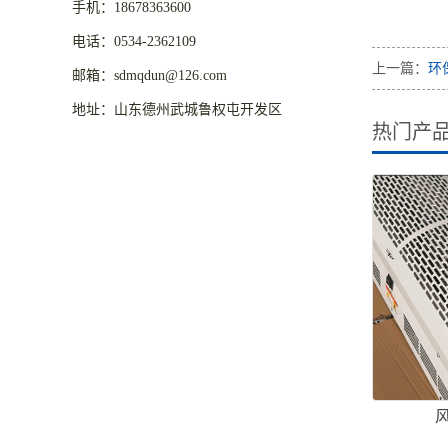
手机：18678363600
电话：0534-2362109
上一篇：
环
邮箱：sdmqdun@126.com
地址：山东德州武城鲁权屯开发区
热门产