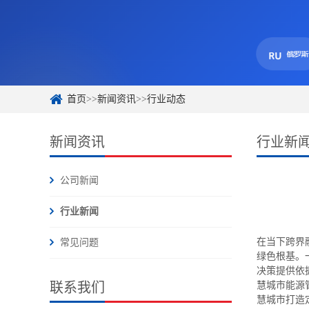
首页
>>
新闻资讯
>>
行业动态
新闻资讯
行业新
公司新闻
行业新闻
在当下跨界
常见问题
绿色根基。
决策提供依
联系我们
慧城市能源
慧城市打造