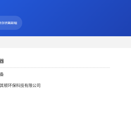
器
备
其顿环保科技有限公司